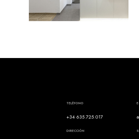
R045: Reforma integral de vivienda (Tolosa)
TELÉFONO
E
+34 635.725.017
a
DIRECCIÓN
S