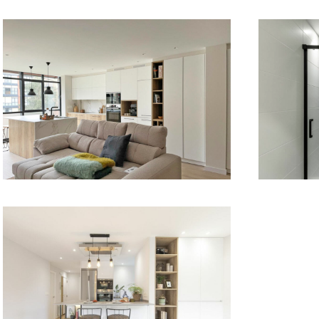
E076: Rehabilitación de fachada, nuevo porche
R096: Refo
de entrada y reforma de vivienda (Tolosa)
R093: Reforma integral de vivienda (Tolosa)
R092: Ref