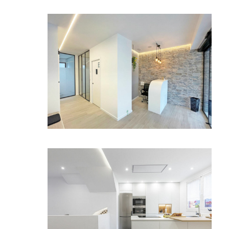
SE106: Segregación y reforma de vivienda
(Tolosa)
L088: IRRIHORTZ Clinica dental (Zizurkil)