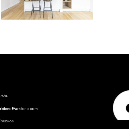
R070: Reforma integral de vivienda (Tolosa)
-MAIL
rkitene@arkitene.com
ÍGUENOS