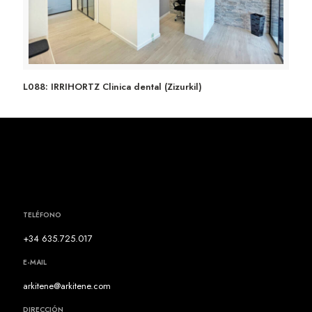
L088: IRRIHORTZ Clinica dental (Zizurkil)
L088: IRRIHORTZ Clinica dental (Zizurkil)
TELÉFONO
+34 635.725.017
E-MAIL
arkitene@arkitene.com
DIRECCIÓN