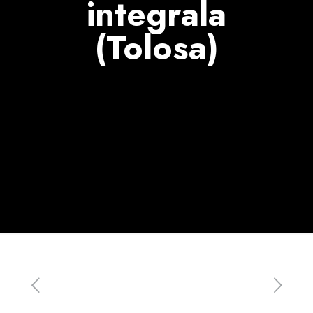
integrala
(Tolosa)